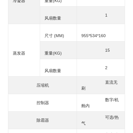
冷凝器
重量(KG)
1
风扇数量
尺寸 (MM)
955*534*160
15
蒸发器
重量(KG)
2
风扇数量
直流无
压缩机
刷
数字/机
控制器
舱内
可选/热
除霜器
气