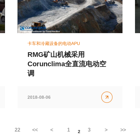
卡车和冷藏设备的电动APU
RMG矿山机械采用
Corunclima全直流电动空
调
2018-08-06
22
<<
<
1
3
>
>>
2