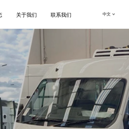
中文
态
关于我们
联系我们