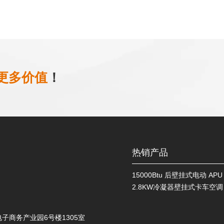
更多价值
！
热销产品
15000Btu 后壁挂式电动 A
2.8KW冷凝器壁挂式卡车空调 K
子商务产业园6号楼1305室