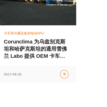
卡车和冷藏设备的电动APU
Corunclima 为乌兹别克斯
坦和哈萨克斯坦的通用雪佛
兰 Labo 提供 OEM 卡车制
冷机组
2017-08-20