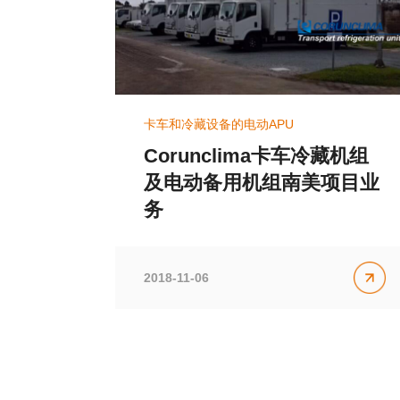
卡车和冷藏设备的电动APU
Corunclima卡车冷藏机组
及电动备用机组南美项目业
务
2018-11-06